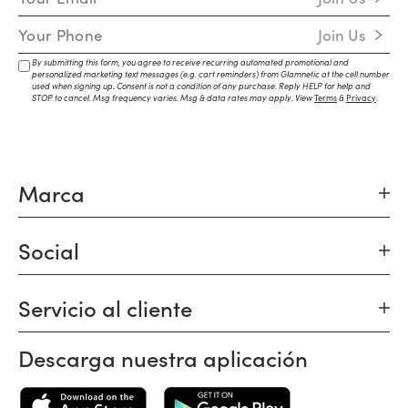
Mobile Number
Join Us
By submitting this form, you agree to receive recurring automated promotional and
personalized marketing text messages (e.g. cart reminders) from Glamnetic at the cell number
used when signing up. Consent is not a condition of any purchase. Reply HELP for help and
STOP to cancel. Msg frequency varies. Msg & data rates may apply. View
Terms
&
Privacy
.
Marca
Social
Servicio al cliente
Descarga nuestra aplicación