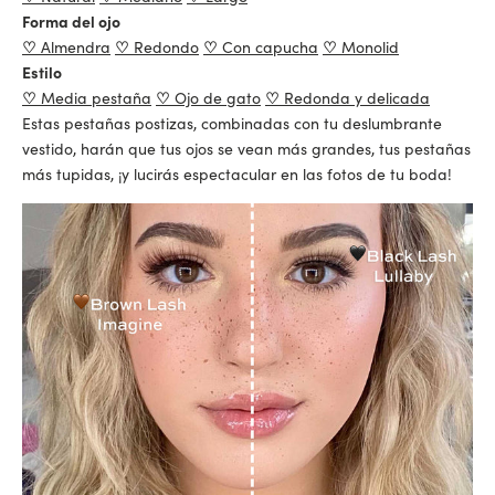
Forma del ojo
♡
Almendra
♡
Redondo
♡
Con capucha
♡
Monolid
Estilo
♡
Media pestaña
♡
Ojo de gato
♡
Redonda y delicada
Estas pestañas postizas, combinadas con tu deslumbrante
vestido, harán que tus ojos se vean más grandes, tus pestañas
más tupidas, ¡y lucirás espectacular en las fotos de tu boda!