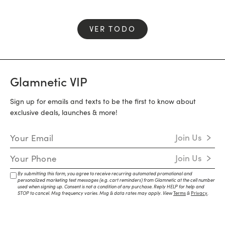
VER TODO
Glamnetic VIP
Sign up for emails and texts to be the first to know about
exclusive deals, launches & more!
Email Address
Join Us
Mobile Number
Join Us
By submitting this form, you agree to receive recurring automated promotional and
personalized marketing text messages (e.g. cart reminders) from Glamnetic at the cell number
used when signing up. Consent is not a condition of any purchase. Reply HELP for help and
STOP to cancel. Msg frequency varies. Msg & data rates may apply. View
Terms
&
Privacy
.