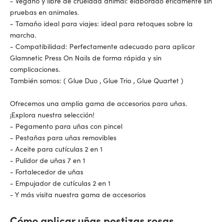
- Vegano y libre de crueldad animal: elaborado éticamente sin
pruebas en animales.
- Tamaño ideal para viajes: ideal para retoques sobre la
marcha.
- Compatibilidad: Perfectamente adecuado para aplicar
Glamnetic Press On Nails de forma rápida y sin
complicaciones.
También somos: (
Glue Duo
,
Glue Trio
,
Glue Quartet
)
Ofrecemos una amplia gama de accesorios para uñas.
¡Explora nuestra selección!
-
Pegamento para uñas con pincel
-
Pestañas para uñas removibles
-
Aceite para cutículas 2 en 1
-
Pulidor de uñas 7 en 1
-
Fortalecedor de uñas
-
Empujador de cutículas 2 en 1
-
Y más visita nuestra gama de accesorios
Cómo aplicar uñas postizas rosas