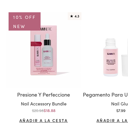
10% OFF
★
4.3
NEW
Presione Y Perfeccione
Variante:
Variante
Nail Accessory Bundle
Nail Gl
Precio normal
Precio
$20.98
Precio de oferta
$7.99
$18.88
AÑADIR A LA CESTA
AÑADIR A LA