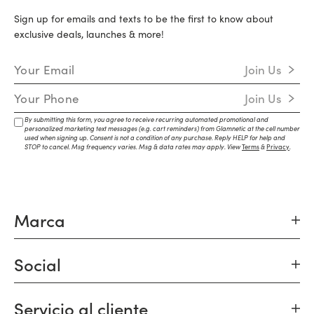
Sign up for emails and texts to be the first to know about
exclusive deals, launches & more!
Email Address
Join Us
Mobile Number
Join Us
By submitting this form, you agree to receive recurring automated promotional and
personalized marketing text messages (e.g. cart reminders) from Glamnetic at the cell number
used when signing up. Consent is not a condition of any purchase. Reply HELP for help and
STOP to cancel. Msg frequency varies. Msg & data rates may apply. View
Terms
&
Privacy
.
Marca
Social
Servicio al cliente