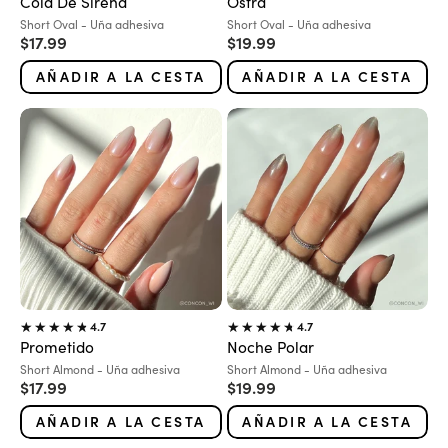
Cola De Sirena
Ostra
Variante:
Variante:
Short Oval - Uña adhesiva
Short Oval - Uña adhesiva
Precio de oferta
Precio de oferta
$17.99
$19.99
AÑADIR A LA CESTA
AÑADIR A LA CESTA
4.7
4.7
Prometido
Noche Polar
Variante:
Variante:
Short Almond - Uña adhesiva
Short Almond - Uña adhesiva
Precio de oferta
Precio de oferta
$17.99
$19.99
AÑADIR A LA CESTA
AÑADIR A LA CESTA