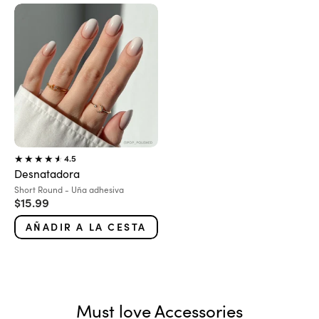
4.5
Desnatadora
Variante:
Short Round - Uña adhesiva
Precio de oferta
$15.99
AÑADIR A LA CESTA
Must love Accessories