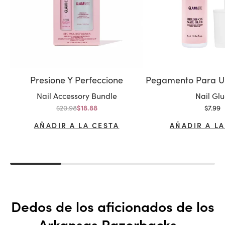
Presione Y Perfeccione
Variante:
Variante
Nail Accessory Bundle
Nail Gl
Precio normal
Precio
$20.98
Precio de oferta
$7.99
$18.88
AÑADIR A LA CESTA
AÑADIR A LA
Dedos de los aficionados de los
Arkansas Razorbacks -