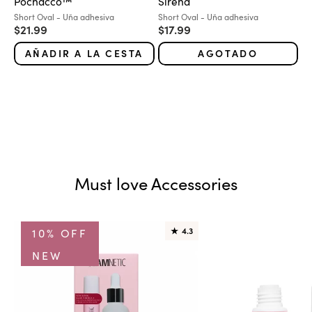
Pochacco™
Sirena
Variante:
Variante:
Short Oval - Uña adhesiva
Short Oval - Uña adhesiva
Precio de oferta
Precio de oferta
$21.99
$17.99
AÑADIR A LA CESTA
AGOTADO
Must love Accessories
10% OFF
★
4.3
NEW