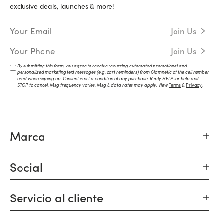
exclusive deals, launches & more!
Email Address
Join Us
Mobile Number
Join Us
By submitting this form, you agree to receive recurring automated promotional and
personalized marketing text messages (e.g. cart reminders) from Glamnetic at the cell number
used when signing up. Consent is not a condition of any purchase. Reply HELP for help and
STOP to cancel. Msg frequency varies. Msg & data rates may apply. View
Terms
&
Privacy
.
Marca
Social
Servicio al cliente