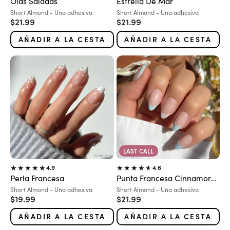
Olas Saladas
Estrella De Mar
Variante:
Variante:
Short Almond - Uña adhesiva
Short Almond - Uña adhesiva
Precio de oferta
Precio de oferta
$21.99
$21.99
AÑADIR A LA CESTA
AÑADIR A LA CESTA
LAST CALL
4.9
4.6
Perla Francesa
Punta Francesa Cinnamoroll™
Variante:
Variante:
Short Almond - Uña adhesiva
Short Almond - Uña adhesiva
Precio de oferta
Precio de oferta
$19.99
$21.99
AÑADIR A LA CESTA
AÑADIR A LA CESTA