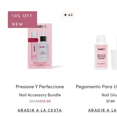
10% OFF
★
4.3
NEW
Presione Y Perfeccione
Variante:
Variante
Nail Accessory Bundle
Nail Gl
Precio normal
Precio
$20.98
Precio de oferta
$7.99
$18.88
AÑADIR A LA CESTA
AÑADIR A LA