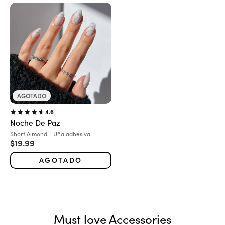
AGOTADO
4.6
Noche De Paz
Variante:
Short Almond - Uña adhesiva
Precio de oferta
$19.99
AGOTADO
Must love Accessories