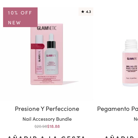
10% OFF
★
4.3
NEW
Presione Y Perfeccione
Variante:
Va
Nail Accessory Bundle
N
Precio normal
$20.98
Precio de oferta
$18.88