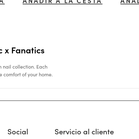
TA
AÑADIR A LA CESTA
AÑA
 x Fanatics
nail collection. Each
the comfort of your home.
Social
Servicio al cliente