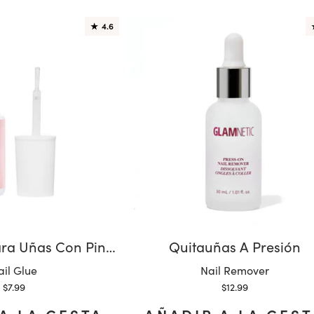
★
4.6
Pegamento Para Uñas Con Pincel
Quitauñas A Presión
riante:
Variante:
ail Glue
Nail Remover
Precio de oferta
Precio de oferta
$7.99
$12.99