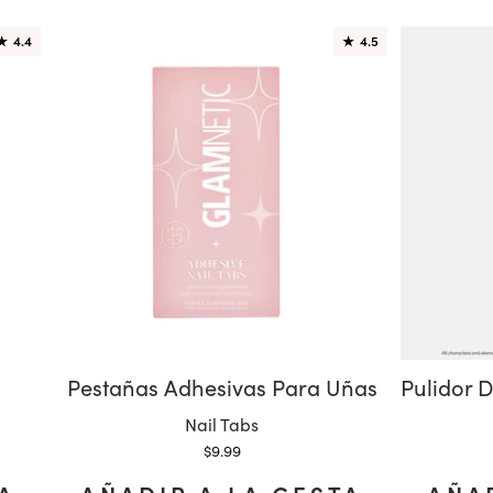
★
4.4
★
4.5
Pestañas Adhesivas Para Uñas
Variante:
Nail Tabs
Precio de oferta
$9.99