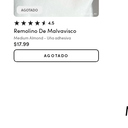
AGOTADO
4.5
Remolino De Malvavisco
Variante:
Medium Almond - Uña adhesiva
Precio de oferta
$17.99
AGOTADO