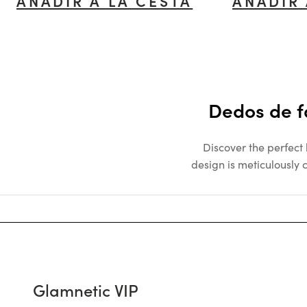
AÑADIR A LA CESTA
AÑADIR 
Dedos de f
Discover the perfect
design is meticulously c
Glamnetic VIP