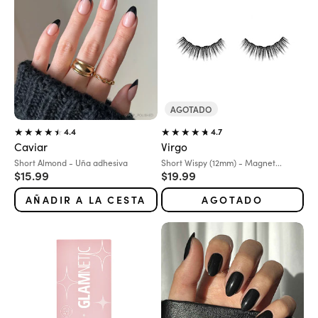
AGOTADO
4.4
4.7
Caviar
Virgo
Variante:
Variante:
Short Almond - Uña adhesiva
Short Wispy (12mm) - Magnet...
Precio de oferta
Precio de oferta
$15.99
$19.99
AÑADIR A LA CESTA
AGOTADO