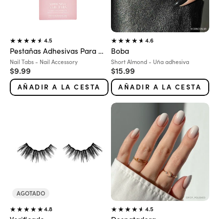
4.5
4.6
Pestañas Adhesivas Para Uñas
Boba
Variante:
Variante:
Nail Tabs - Nail Accessory
Short Almond - Uña adhesiva
Precio de oferta
Precio de oferta
$9.99
$15.99
AÑADIR A LA CESTA
AÑADIR A LA CESTA
AGOTADO
4.8
4.5
Verificado
Desnatadora