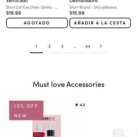
Variante:
Variante:
Short Cat Eye (7mm-12mm) - ...
Short Round - Uña adhesiva
Precio de oferta
Precio de oferta
$19.99
$15.99
AGOTADO
AÑADIR A LA CESTA
1
2
3
…
44
Must love Accessories
10% OFF
★
4.3
NEW