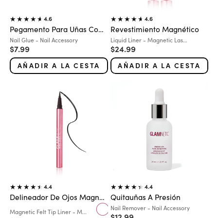
4.6
4.6
Pegamento Para Uñas Con Pincel
Revestimiento Magnético
Variante:
Variante:
Nail Glue - Nail Accessory
Liquid Liner - Magnetic Las...
Precio de oferta
Precio de oferta
$7.99
$24.99
AÑADIR A LA CESTA
AÑADIR A LA CESTA
4.4
4.4
Delineador De Ojos Magnético
Quitauñas A Presión
Variante:
Nail Remover - Nail Accessory
Color
Variante:
Magnetic Felt Tip Liner - M...
Negro
Precio de oferta
$12.99