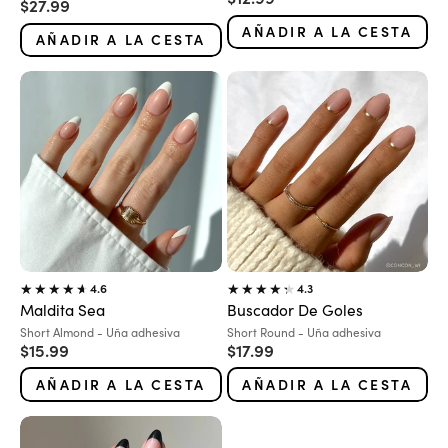
Precio de oferta
$27.99
Marrón
AÑADIR A LA CESTA
AÑADIR A LA CESTA
4.6
4.3
Maldita Sea
Buscador De Goles
Variante:
Variante:
Short Almond - Uña adhesiva
Short Round - Uña adhesiva
Precio de oferta
Precio de oferta
$15.99
$17.99
AÑADIR A LA CESTA
AÑADIR A LA CESTA