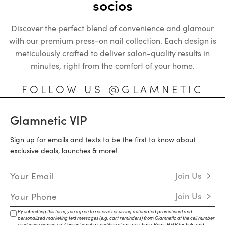
socios
Discover the perfect blend of convenience and glamour
with our premium press-on nail collection. Each design is
meticulously crafted to deliver salon-quality results in
minutes, right from the comfort of your home.
FOLLOW US @GLAMNETIC
Glamnetic VIP
Sign up for emails and texts to be the first to know about
exclusive deals, launches & more!
Email Address
Join Us
Mobile Number
Join Us
By submitting this form, you agree to receive recurring automated promotional and
personalized marketing text messages (e.g. cart reminders) from Glamnetic at the cell number
used when signing up. Consent is not a condition of any purchase. Reply HELP for help and