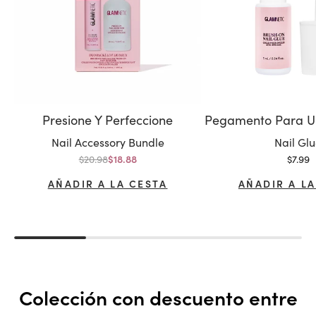
Presione Y Perfeccione
Variante:
Variante
Nail Accessory Bundle
Nail Gl
Precio normal
Precio
$20.98
Precio de oferta
$7.99
$18.88
AÑADIR A LA CESTA
AÑADIR A LA
Colección con descuento entre