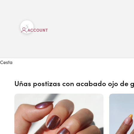
Anterior
Siguiente
ACCOUNT
Cesta
Uñas postizas con acabado ojo de 