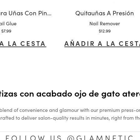
Pegamento Para Uñas Con Pincel
Quitauñas A Presión
riante:
Variante:
ail Glue
Nail Remover
Precio de oferta
Precio de oferta
$7.99
$12.99
A LA CESTA
AÑADIR A LA CES
izas con acabado ojo de gato ate
 blend of convenience and glamour with our premium press-on 
rafted to deliver salon-quality results in minutes, right from 
FOLLOW US @GLAMNETIC