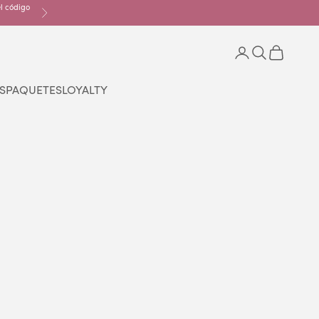
el código
Siguiente
Iniciar sesión
Buscar
Cesta
S
PAQUETES
LOYALTY