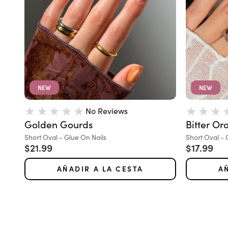
NEW
NEW
No Reviews
Golden Gourds
Bitter Or
Variante:
Variante:
Short Oval - Glue On Nails
Short Oval - 
Precio de oferta
Precio de
$21.99
$17.99
AÑADIR A LA CESTA
A