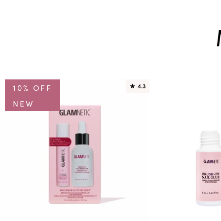
10% OFF
★
4.3
NEW