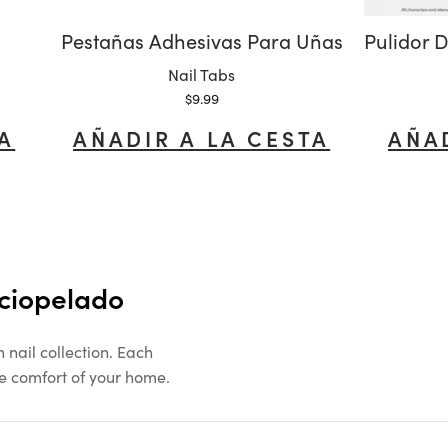
Pestañas Adhesivas Para Uñas
Variante:
Nail Tabs
Precio de oferta
$9.99
TA
AÑADIR A LA CESTA
AÑA
rciopelado
nail collection. Each
the comfort of your home.