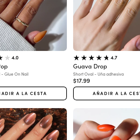
4.0
4.7
Pop
Guava Drop
Variante:
 - Glue On Nail
Short Oval - Uña adhesiva
 oferta
Precio de oferta
$17.99
ÑADIR A LA CESTA
AÑADIR A LA CES