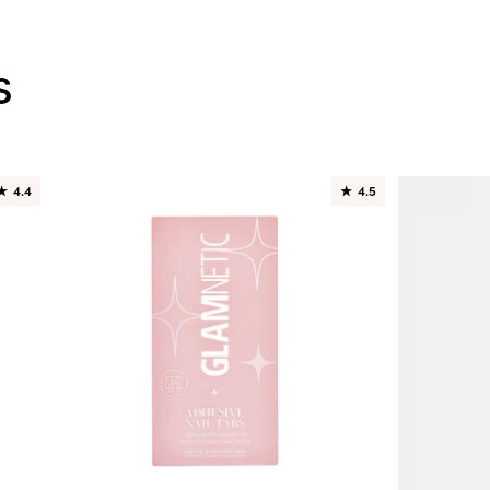
s
★
4.4
★
4.5