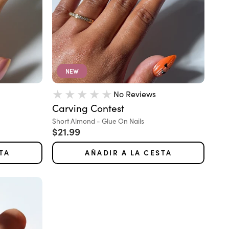
NEW
No Reviews
Carving Contest
Variante:
Short Almond - Glue On Nails
Precio de oferta
$21.99
TA
AÑADIR A LA CESTA