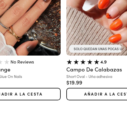
SOLO QUEDAN UNAS POCAS UNI
No Reviews
4.9
ange
Campo De Calabazas
Variante:
Glue On Nails
Short Oval - Uña adhesiva
 oferta
Precio de oferta
$19.99
ÑADIR A LA CESTA
AÑADIR A LA CES