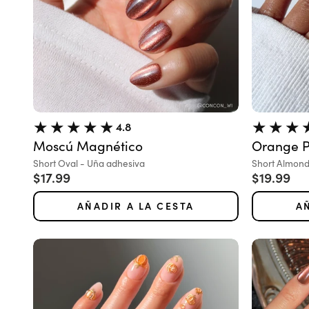
4.8
Moscú Magnético
Orange 
Variante:
Variante:
Short Oval - Uña adhesiva
Short Almond
Precio de oferta
Precio de
$17.99
$19.99
AÑADIR A LA CESTA
A