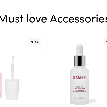
Must love Accessorie
★
4.6