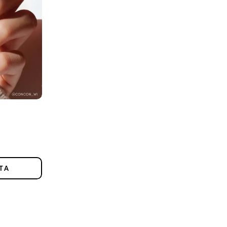
DADES
TA