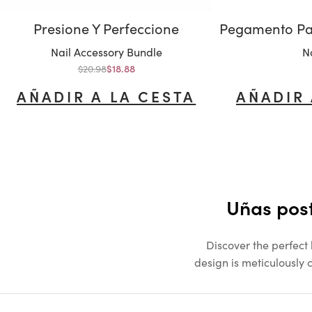
Presione Y Perfeccione
Variante:
Va
Nail Accessory Bundle
N
Precio normal
$20.98
Precio de oferta
$18.88
AÑADIR A LA CESTA
AÑADIR 
Uñas post
Discover the perfect
design is meticulously c