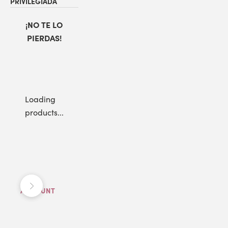
PRIVILEGIADA
¡NO TE LO
PIERDAS!
Loading
products...
Anterior
Siguiente
ACCOUNT