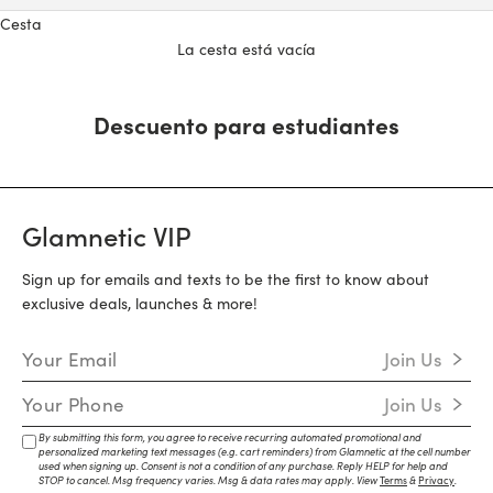
Cesta
La cesta está vacía
Descuento para estudiantes
Glamnetic VIP
Sign up for emails and texts to be the first to know about
exclusive deals, launches & more!
Email Address
Join Us
Mobile Number
Join Us
By submitting this form, you agree to receive recurring automated promotional and
personalized marketing text messages (e.g. cart reminders) from Glamnetic at the cell number
used when signing up. Consent is not a condition of any purchase. Reply HELP for help and
STOP to cancel. Msg frequency varies. Msg & data rates may apply. View
Terms
&
Privacy
.