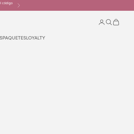
el código
Siguiente
Iniciar sesión
Buscar
Cesta
S
PAQUETES
LOYALTY