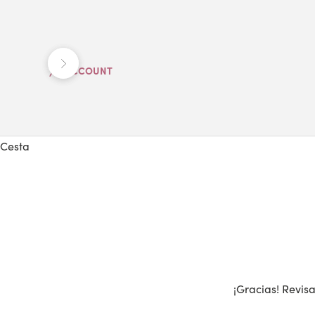
Anterior
Siguiente
ACCOUNT
Cesta
¡Gracias! Revisa