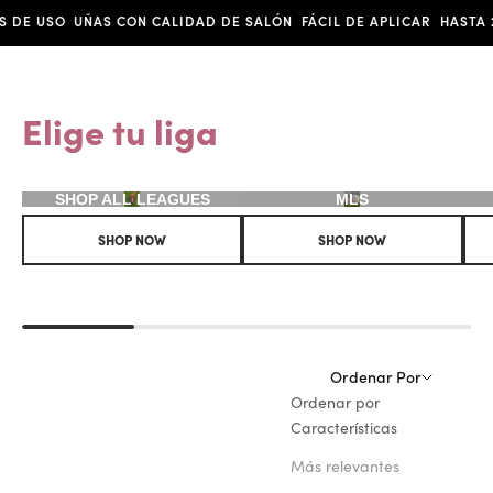
USO
UÑAS CON CALIDAD DE SALÓN
FÁCIL DE APLICAR
HASTA 2 SEM
Elige tu liga
SHOP ALL LEAGUES
MLS
SHOP NOW
SHOP NOW
Ordenar Por
Ordenar por
Características
Más relevantes