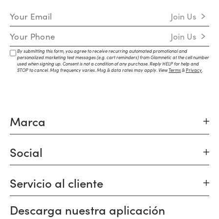
Email Address
Join Us
Mobile Number
Join Us
By submitting this form, you agree to receive recurring automated promotional and
personalized marketing text messages (e.g. cart reminders) from Glamnetic at the cell number
used when signing up. Consent is not a condition of any purchase. Reply HELP for help and
STOP to cancel. Msg frequency varies. Msg & data rates may apply. View
Terms
&
Privacy
.
Marca
Social
Servicio al cliente
Descarga nuestra aplicación