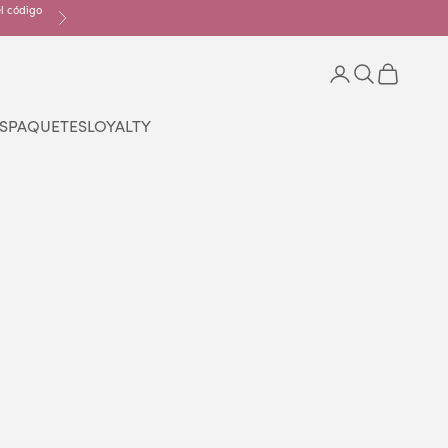
el código
Siguiente
Iniciar sesión
Buscar
Cesta
S
PAQUETES
LOYALTY